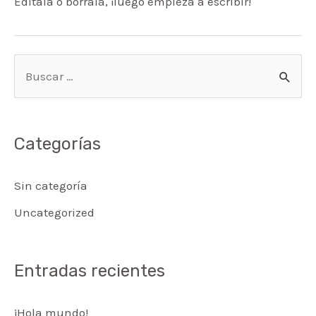
Edítala o bórrala, ¡luego empieza a escribir!
B
u
s
c
Categorías
a
r
Sin categoría
p
Uncategorized
o
r
Entradas recientes
:
¡Hola mundo!